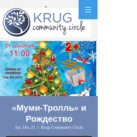
«Муми-Тролль» и
Рождество
Sat, Dec 21
  |  
Krug Community Circle