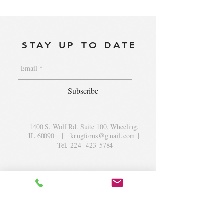
STAY UP TO DATE
Subscribe
1400 S. Wolf Rd. Suite 100, Wheeling,
IL 60090
|
krugforus@gmail.com
|
Tel.
224- 423-5784