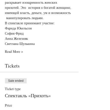
раскрывает изощренность женских 
прихотей. Это  история о богатoй женщинe, 
имеющeй власть, деньги, ум и возможность 
 манипулировать людьми.
В спиктакле принимают участие:
Фарида Юкельсон

София Фрид

Анна Железняк

Светлана Шулькина
Read More >
Tickets
Sale ended
Ticket type
Спектакль «Прихоть»
Price