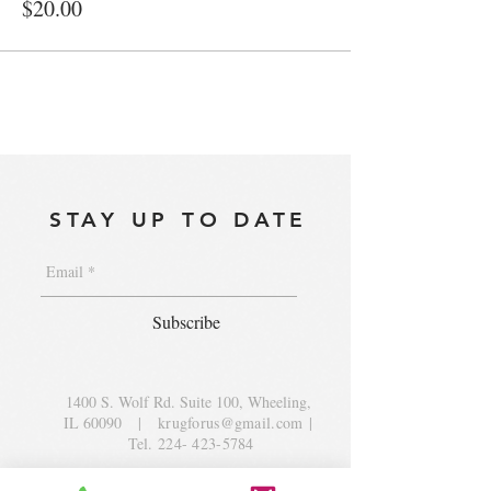
$20.00
STAY UP TO DATE
Subscribe
1400 S. Wolf Rd. Suite 100, Wheeling,
IL 60090
|
krugforus@gmail.com
|
Tel.
224- 423-5784