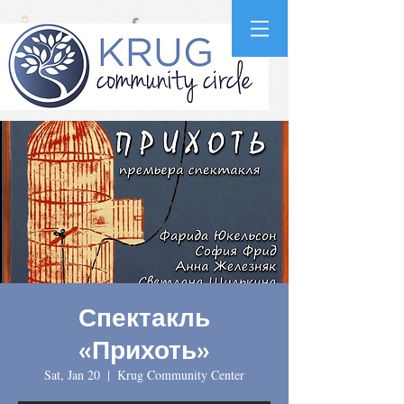
Спектакль
«Прихоть»
Sat, Jan 20
  |  
Krug Community Center