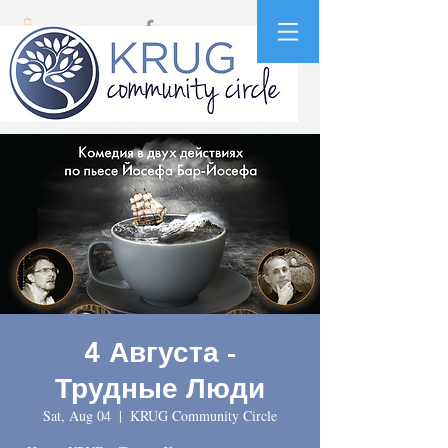
4 Августа -
Трудные Люди
Sat, Aug 04
  |  
KRUG Community Circle