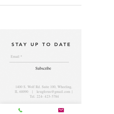
STAY UP TO DATE
Subscribe
1400 S. Wolf Rd. Suite 100, Wheeling,
IL 60090
|
krugforus@gmail.com
|
Tel.
224- 423-5784