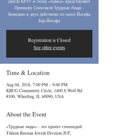
Центр КРУГ и Театр «Хамса» представляют
Премьеру Спектакля Трудные Люди -
Комедию в двух действиях по пьесе Йосефа
Бар-Йосефа
Registration is Closed
See other events
Time & Location
Aug 04, 2018, 7:00 PM – 9:00 PM
KRUG Community Circle, 1400 S Wolf Rd
#100, Wheeling, IL 60090, USA
About the Event
«Трудные люди» - это проект стипендий 
Tikkun Russian Jewish Division JUF, 