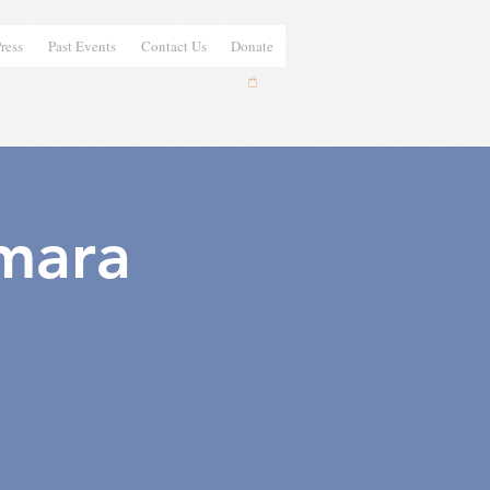
ress
Past Events
Contact Us
Donate
mara