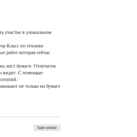
ть участие в уникальном
ер-Класс по технике
х работ которая сейчас
на лист бумаги. Отпечаток
он видит. С помощью
нотипий.
живают не только на бумаге
 мастер-классе, вы также
ательные истерии и задать
ия, дать разгуляться
Sale ended
естиваля Монотипии и