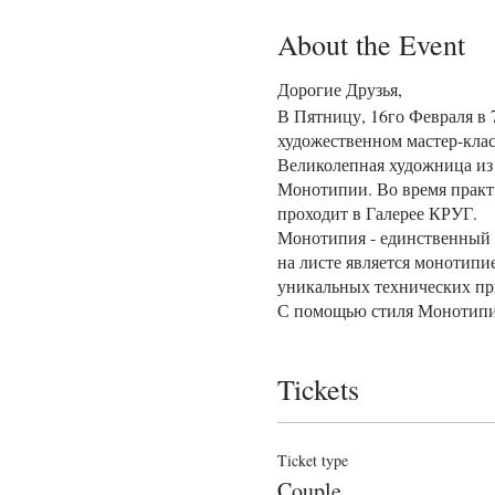
About the Event
Дорогие Друзья,
В Пятницу, 16го Февраля в 
художественном мастер-клас
Великолепная художница из 
Монотипии. Во время практи
проходит в Галерее КРУГ.
Монотипия - единственный о
на листе является монотипи
уникальных технических пр
С помощью стиля Монотипия
но вдохновляют писателя Ма
сможете познакомиться с Са
Tickets
вопросы.
Не упустите эту уникальную
вашему воображению и погру
Входная плата - $25.00
Ticket type
Тамара Репина является Чл
Couple