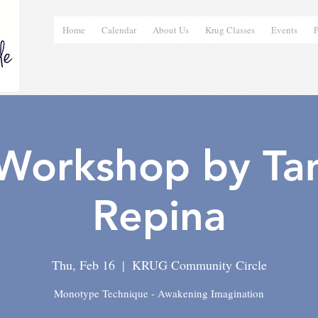
Home
Calendar
About Us
Krug Classes
Events
P
 Workshop by Ta
Repina
Thu, Feb 16
  |  
KRUG Community Circle
Monotype Technique - Awakening Imagination