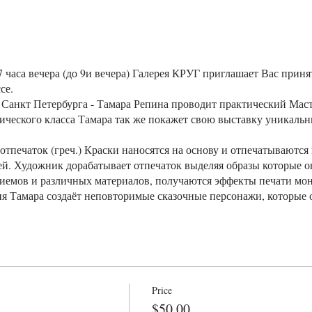
7 часа вечера (до 9и вечера) Галерея КРУГ приглашает Вас приня
се.
Санкт Петербурга - Тамара Репина проводит практический Маст
ческого класса Тамара так же покажет свою выставку уникальны
тпечаток (греч.) Краски наносятся на основу и отпечатываются 
ей. Художник дорабатывает отпечаток выделяя образы которые 
иемов и различных материалов, получаются эффекты печати мо
 Тамара создаёт неповторимые сказочные персонажи, которые о
кса Репина на создание сказок с этими волшебными героями. На
нкт Петербургским писателем Максом Репиным, послушать увлек
 возможность познакомиться и научиться приёмам стиля Монотип
зится в мир искусства и фантазии.
Price
еном Союза художников России; Директором Международного Ф
$50.00