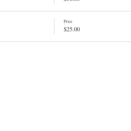
лем Студии-мастерской «Техника живописи Старых мастеров»
Price
$25.00