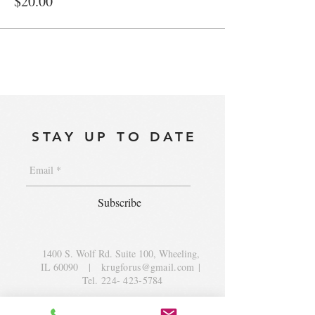
$20.00
STAY UP TO DATE
Subscribe
1400 S. Wolf Rd. Suite 100, Wheeling,
IL 60090
|
krugforus@gmail.com
|
Tel.
224- 423-5784