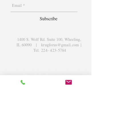
Subscribe
1400 S. Wolf Rd. Suite 100, Wheeling,
IL 60090
|
krugforus@gmail.com
|
Tel.
224- 423-5784
© 2018 by Krug Community Circle.
Powered by
elaton.com