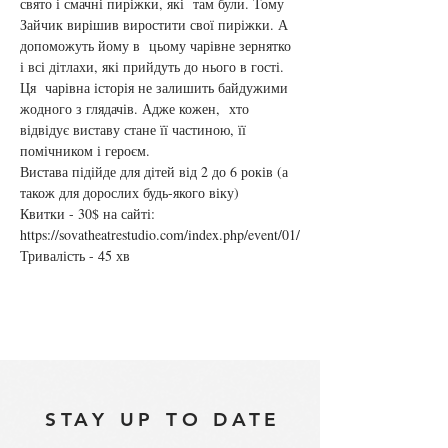
свято і смачні пиріжки, які  там були. Тому 
Зайчик вирішив виростити свої пиріжки. А 
допоможуть йому в  цьому чарівне зернятко 
і всі дітлахи, які прийдуть до нього в гості. 
Ця  чарівна історія не залишить байдужими 
жодного з глядачів. Адже кожен,  хто 
відвідує виставу стане її частиною, її 
помічником і героєм.
Вистава підійде для дітей від 2 до 6 років (а 
також для дорослих будь-якого віку)
Квитки - 30$ на сайті:
https://sovatheatrestudio.com/index.php/event/01/
Тривалість - 45 хв
STAY UP TO DATE