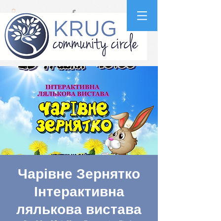
Чарівне Зернятко
Інтерактивна
лялькова вистава