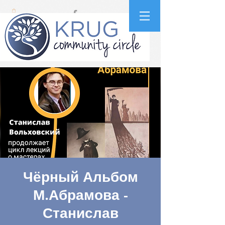
Чёрный Альбом
М.Абрамова -
Станислав