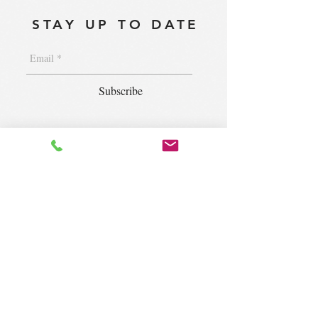
STAY UP TO DATE
Subscribe
1400 S. Wolf Rd. Suite 100, Wheeling,
IL 60090
|
krugforus@gmail.com
|
Tel.
224- 423-5784
© 2018 by Krug Community Circle.
Powered by
elaton.com