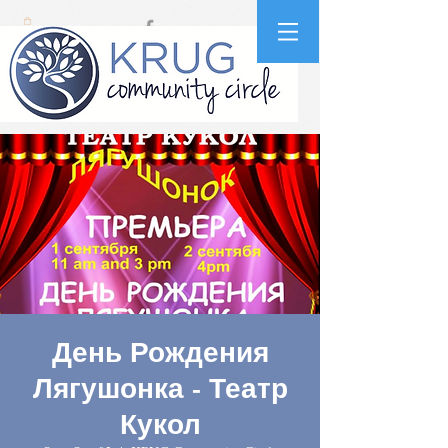
День Рождения
Лягушонка - Театр
Кукол