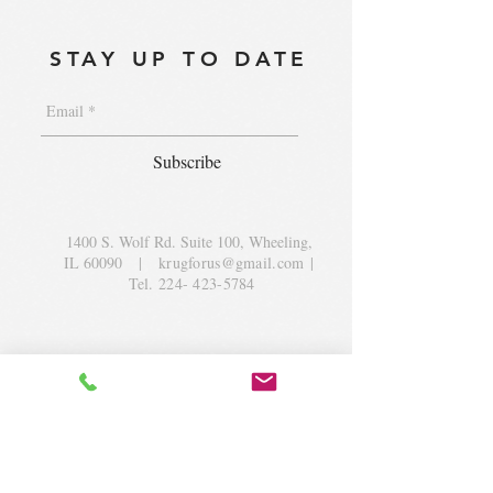
STAY UP TO DATE
Subscribe
1400 S. Wolf Rd. Suite 100, Wheeling,
IL 60090
|
krugforus@gmail.com
|
Tel.
224- 423-5784
© 2018 by Krug Community Circle.
Powered by
elaton.com