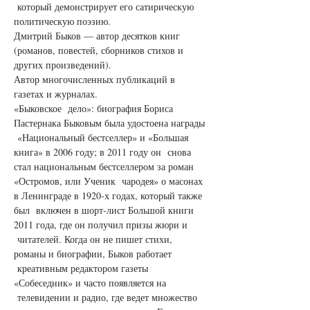
 который демонстрирует его сатирическую 
политическую поэзию.
Дмитрий Быков — автор десятков книг 
(романов, повестей, сборников стихов и 
других произведений).
Автор многочисленных публикаций в 
газетах и журналах.
«Быковское  дело»: биография Бориса 
Пастернака Быковым была удостоена награды 
 «Национальный бестселлер» и «Большая 
книга» в 2006 году; в 2011 году он  снова 
стал национальным бестселлером за роман 
«Остромов, или Ученик  чародея» о масонах 
в Ленинграде в 1920-х годах, который также 
был  включен в шорт-лист Большой книги 
2011 года, где он получил призы жюри и 
 читателей. Когда он не пишет стихи, 
романы и биографии, Быков работает 
 креативным редактором газеты 
«Собеседник» и часто появляется на 
 телевидении и радио, где ведет множество 