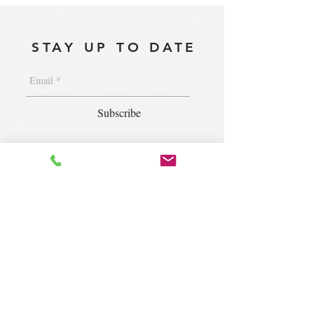
STAY UP TO DATE
Subscribe
1400 S. Wolf Rd. Suite 100, Wheeling,
IL 60090
|
krugforus@gmail.com
|
Tel.
224- 423-5784
© 2018 by Krug Community Circle.