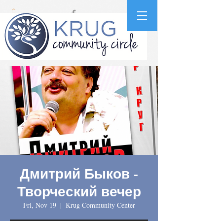
Дмитрий Быков -
Творческий вечер
Fri, Nov 19
  |  
Krug Community Center