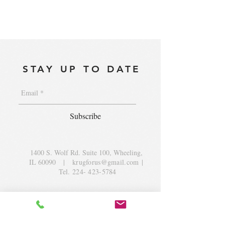
STAY UP TO DATE
Subscribe
1400 S. Wolf Rd. Suite 100, Wheeling,
IL 60090
|
krugforus@gmail.com
|
Tel.
224- 423-5784