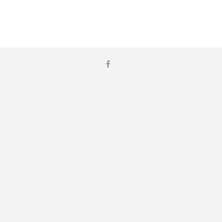
n European and American venues.
udying voice privately, and
d Casa Verdi, Sala Santa Maria,