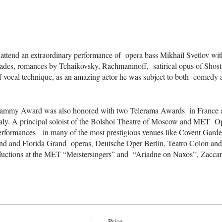
 attend an extraordinary performance of opera bass Mikhail Svetlov wit
nades, romances by Tchaikovsky, Rachmaninoff, satirical opus of Shos
vocal technique, as an amazing actor he was subject to both comedy 
ammy Award was also honored with two Telerama Awards in France and
Italy. A principal soloist of the Bolshoi Theatre of Moscow and MET 
performances in many of the most prestigious venues like Covent Gar
d and Florida Grand operas, Deutsche Oper Berlin, Teatro Colon and 
ductions at the MET “Meistersingers” and “Ariadne on Naxos’’, Zaccar
erly Knight” in Boston and Rossini's “Mass" in Washington.
__________________________________________
свою карьеру ведущим солистом Большого театра России, “Ваш
полняющий бас, который проникает даже за пределы зала…
тистические данные уже к 30 годам позволили певцу спеть 
ак Борис в “Борисе Годунове’’, Досифей в ‘’Хованщине’’, Меф
Price