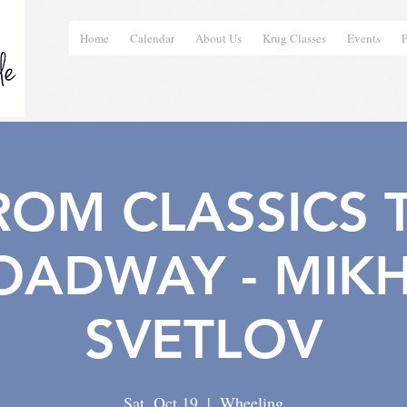
Home
Calendar
About Us
Krug Classes
Events
P
ROM CLASSICS 
OADWAY - MIKH
SVETLOV
Sat, Oct 19
  |  
Wheeling