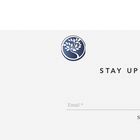
Anastasia Antropova is a class
Anastasia graduated from Sain
went to Milan to continue mast
Palazzina Liberty in Italy, Ac
Tickets: $40.00
STAY UP
S