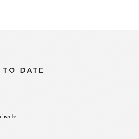
ical singer, also trained as a pianist and vocal coach. She performs i
t Petersburg Conservatory in 2017 (MM in Piano Performance) while st
ering her piano and voice skills. The solo performance venues include
ademic Capella, and Steinway Piano Gallery in Saint Petersburg.
 TO DATE
ubscribe