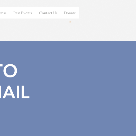
ress
Past Events
Contact Us
Donate
TO
AIL