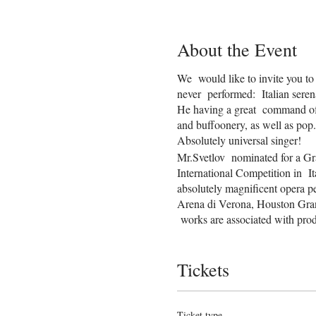
About the Event
We would like to invite you to
never performed: Italian sere
He having a great command of 
and buffoonery, as well as pop.
Absolutely universal singer!
Mr.Svetlov nominated for a Gr
International Competition in 
absolutely magnificent opera 
Arena di Verona, Houston Gran
works are associated with pro
Germany, Rachmaninoff's “Mis
________________________
Tickets
Бас Михаил Светлов начaл 
его колоссальный, всё за
Уникальные голосовые и ар
такие сложнейшие партии, к
Ticket type