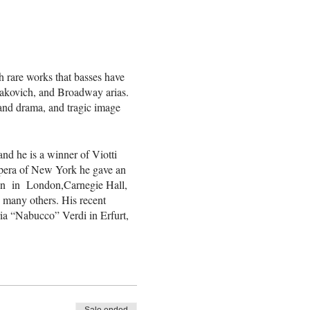
h rare works that basses have
takovich, and Broadway arias.
and drama, and tragic image
 he is a winner of Viotti
Opera of New York he gave an
den in London,Carnegie Hall,
many others. His recent
ia “Nabucco” Verdi in Erfurt,
ингтон Пост” отмечает …
на сцене Большого театра
истофель в “Фаусте”,