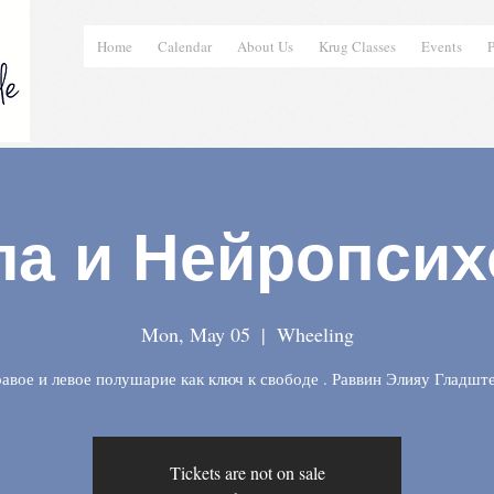
Home
Calendar
About Us
Krug Classes
Events
P
ла и Нейропсих
Mon, May 05
  |  
Wheeling
авое и левое полушарие как ключ к свободе . Раввин Элияу Гладшт
Tickets are not on sale