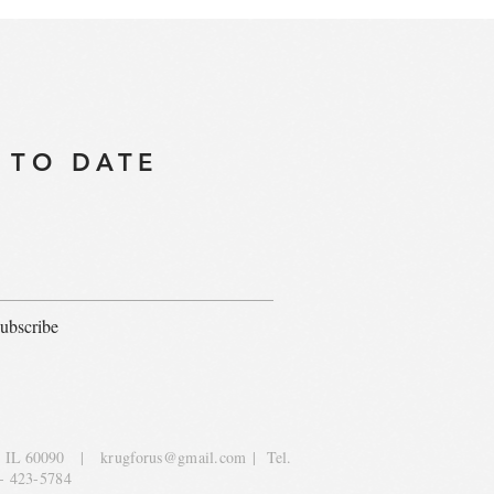
 TO DATE
ubscribe
, IL 60090
|
krugforus@gmail.com
| Tel.
- 423-5784