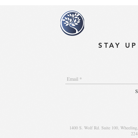
STAY UP
S
1400 S. Wolf Rd. Suite 100, Wheeling
224