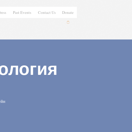
ress
Past Events
Contact Us
Donate
ология
ейн