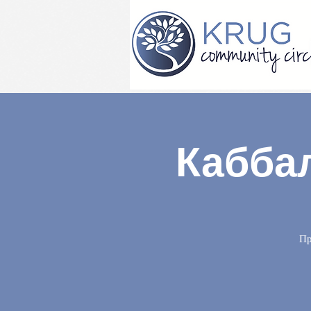
Кабба
Пр