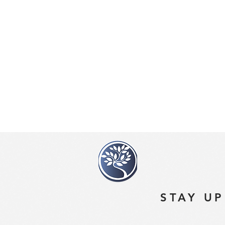
Актерское мастерство
- Вокал
- Хореография
- Разные виды изобразительн
- Академия детского кино (
Стоимость: https://www.bravo
STAY UP