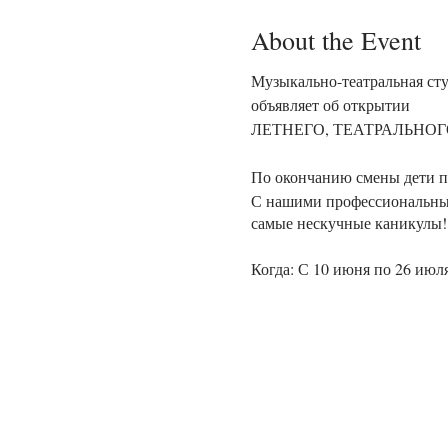
About the Event
Музыкально-театральная сту
объявляет об открытии
ЛЕТНЕГО, ТЕАТРАЛЬНОГО
По окончанию смены дети по
С нашими профессиональным
самые нескучные каникулы!
Когда: С 10 июня по 26 июля
Где: В центре «Круг» 1400 S.
Часы работы: С 8:00 до 18:0
В программе: