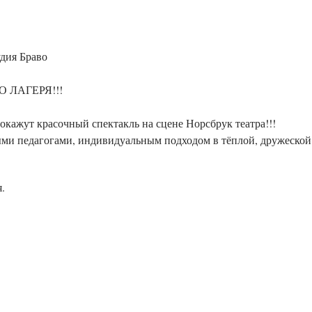
дия Браво
 ЛАГЕРЯ!!!
кажут красочный спектакль на сцене Норсбрук театра!!!
и педагогами, индивидуальным подходом в тёплой, дружеской 
.
 Wolf rd. #100; Wheeling, IL 60090
0