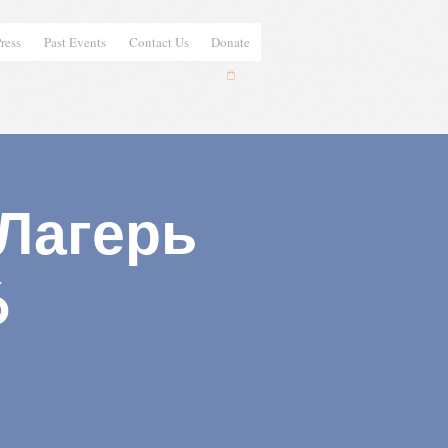
ress
Past Events
Contact Us
Donate
Лагерь
6