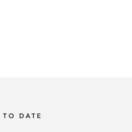
ого искусства (рисование, лепка, мозаика и тд.)
фото и видеосъёмка, работа над фильмом)
theater.com/projects/finance/2019_Summer_Camp_Rates.pdf
 TO DATE