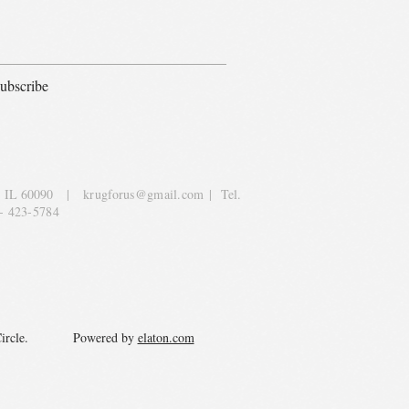
ubscribe
, IL 60090
|
krugforus@gmail.com
| Tel.
- 423-5784
y Circle. Powered by
elaton.com