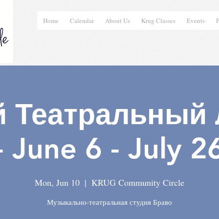
Home
Calendar
About Us
Krug Classes
Events
P
й Театральный 
- June 6 - July 2
Mon, Jun 10
  |  
KRUG Community Circle