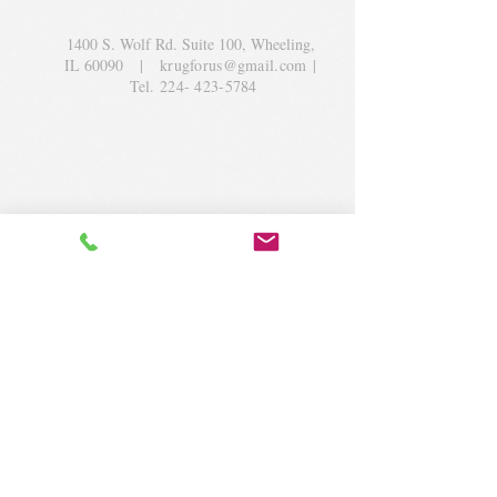
1400 S. Wolf Rd. Suite 100, Wheeling,
IL 60090
|
krugforus@gmail.com
|
Tel.
224- 423-5784
© 2018 by Krug Community Circle.
Powered by
elaton.com