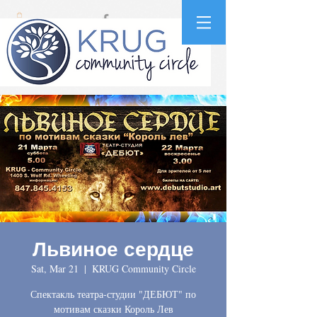
Львиное сердце
Sat, Mar 21
  |  
KRUG Community Circle
Спектакль театра-студии "ДЕБЮТ" по
мотивам сказки Король Лев