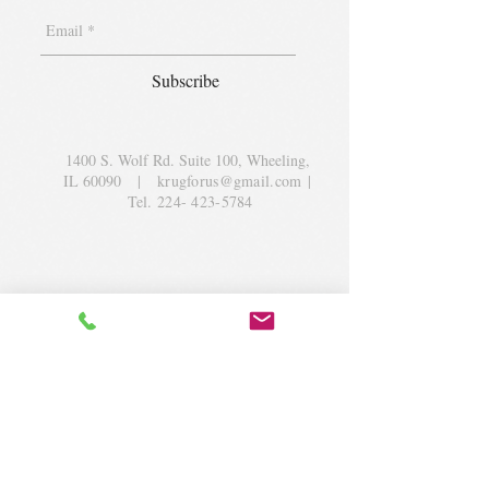
Subscribe
1400 S. Wolf Rd. Suite 100, Wheeling,
IL 60090
|
krugforus@gmail.com
|
Tel.
224- 423-5784
© 2018 by Krug Community Circle.
Powered by
elaton.com