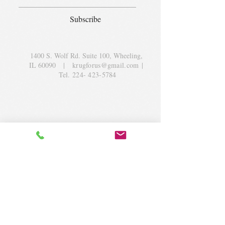
Subscribe
1400 S. Wolf Rd. Suite 100, Wheeling,
IL 60090
|
krugforus@gmail.com
|
Tel.
224- 423-5784
© 2018 by Krug Community Circle.
Powered by
elaton.com