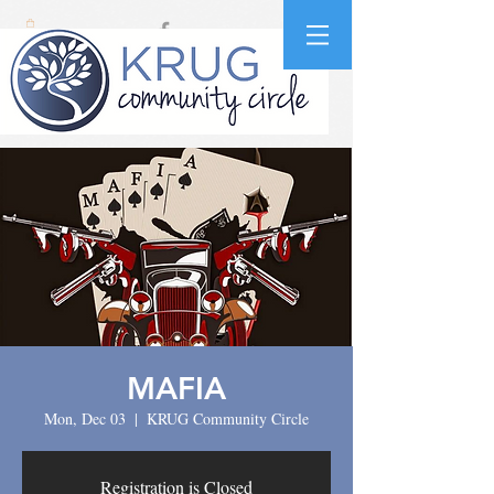
MAFIA
Mon, Dec 03
  |  
KRUG Community Circle
Registration is Closed