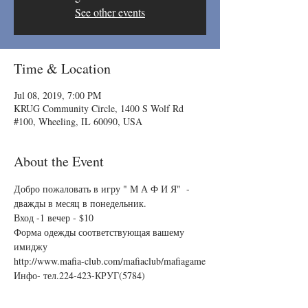
See other events
Time & Location
Jul 08, 2019, 7:00 PM
KRUG Community Circle, 1400 S Wolf Rd
#100, Wheeling, IL 60090, USA
About the Event
Добро пожаловать в игру " М А Ф И Я"  - 
дважды в месяц в понедельник.
Вход -1 вечер - $10
Форма одежды соответствующая вашему 
имиджу
http://www.mafia-club.com/mafiaclub/mafiagame
Инфо- тел.224-423-КРУГ(5784)