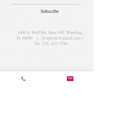
Subscribe
1400 S. Wolf Rd. Suite 100, Wheeling,
IL 60090
|
krugforus@gmail.com
|
Tel.
224- 423-5784
© 2018 by Krug Community Circle.
Powered by
elaton.com