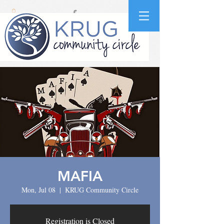
MAFIA
Mon, Jul 08
  |  
KRUG Community Circle
Registration is Closed