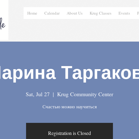
Home
Calendar
About Us
Krug Classes
Events
P
арина Таргако
Sat, Jul 27
  |  
Krug Community Center
Счастью можно научиться
Registration is Closed