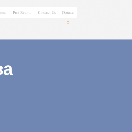
ress
Past Events
Contact Us
Donate
ва