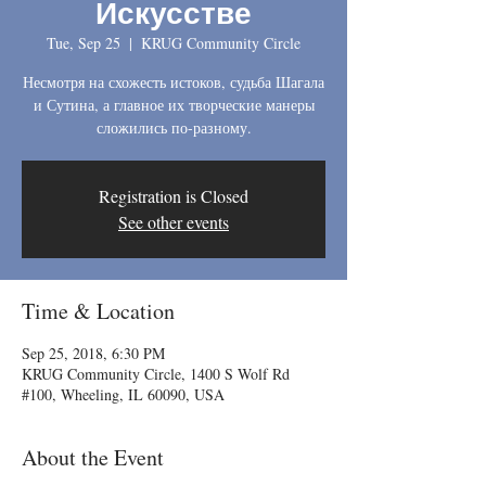
Искусстве
Tue, Sep 25
  |  
KRUG Community Circle
Несмотря на схожесть истоков, судьба Шагала
и Сутина, а главное их творческие манеры
сложились по-разному.
Registration is Closed
See other events
Time & Location
Sep 25, 2018, 6:30 PM
KRUG Community Circle, 1400 S Wolf Rd
#100, Wheeling, IL 60090, USA
About the Event