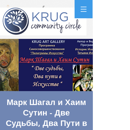
Марк Шагал и Хаим
Сутин - Две
Судьбы, Два Пути в