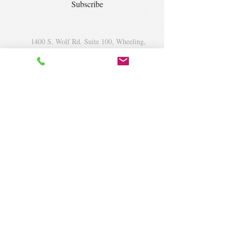
Subscribe
1400 S. Wolf Rd. Suite 100, Wheeling,
IL 60090
|
krugforus@gmail.com
|
Tel.
224- 423-5784
© 2018 by Krug Community Circle.
Powered by
elaton.com