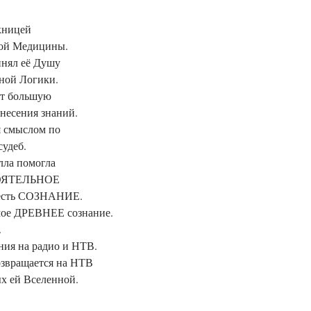
ницей 

ой Медицины.
нял её Душу 

ой Логики. 

т большую 

инесения знаний.
 смыслом по 

еб. 

ла помогла 

ЯТЕЛЬНОЕ 

о есть СОЗНАНИЕ.
ое ДРЕВНЕЕ сознание. 

.
ия на радио и НТВ. 

озвращается на НТВ 

ых ей Вселенной.