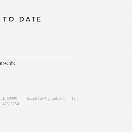
 TO DATE
ubscribe
, IL 60090
|
krugforus@gmail.com
| Tel.
- 423-5784