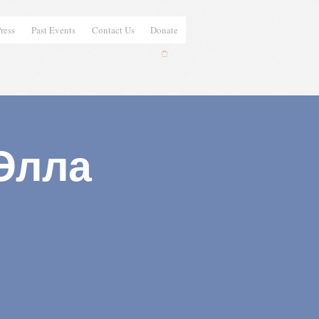
ress
Past Events
Contact Us
Donate
 Элла