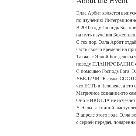
About the Event
Элла Арбит является выпуск
по изучению Интеграционн
В 2010 году Господь Бог при
на путь изучения Божественн
С тех пор, Элла Арбит отдаё
часть своего времени на пр
Также, с Эллой Бог делиться
поводу ПЛАНИРОВАНИЯ суд
С помощью Господа Бога, Эл
УВЕЛИЧИТЬ самое СОСТО
что ЕСТЬ в Человеке, а эт
Матричное сознание-это сам
Оно НИКОГДА не исчезнет
У Эллы за спиной выступлен
В апреле этого года, Элла в
с серией передач, подаренн