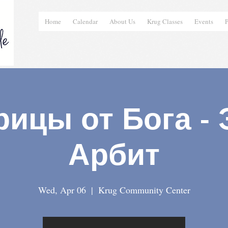
Home
Calendar
About Us
Krug Classes
Events
P
ицы от Бога -
Арбит
Wed, Apr 06
  |  
Krug Community Center