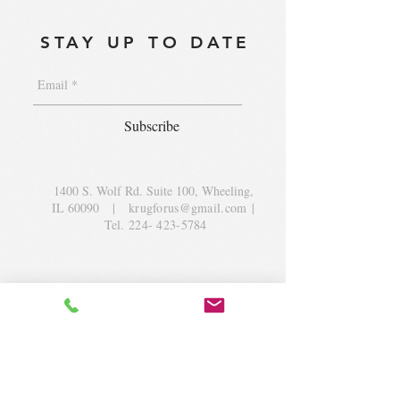
STAY UP TO DATE
Subscribe
1400 S. Wolf Rd. Suite 100, Wheeling,
IL 60090
|
krugforus@gmail.com
|
Tel.
224- 423-5784
© 2018 by Krug Community Circle.
Powered by
elaton.com