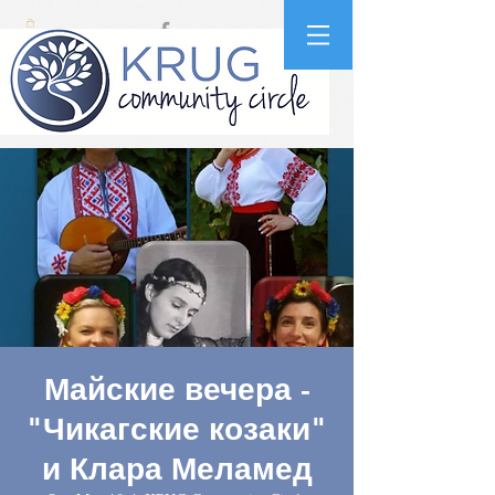
Майские вечера -
"Чикагские козаки"
и Клара Меламед