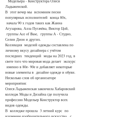
  Модельера - Конструктора Олеси 
Ладыженской.
В  этот вечер мы  вспомним песни 
популярных исполнителей  конца 80х, 
 начала 90 х годов таких как Жанна 
Агузарова, Алла Пугачёва, Виктор Цой, 
 группы Ace of Base,  группы А - Студио, 
Селин Дион и других.
Коллекция  моделей одежды составлена по 
личному вкусу дизайнера с учётом 
последних  тенденций  моды на 2023 год, в 
свете того что мировая мода делает  экскурс 
 именно в 80е- 90е и добавляет некоторые 
новые элементы в  дизайне одежде и обуви.
Несколько слов об организаторе 
мероприятия: 

Олеся Ладыженская закончила Хабаровский 
колледж Моды и Дизайна где получила 
профессию Модельер Конструктор всех 
видов одежды. 

В  колледже прошла  3 летний курс  по 
изучению изобразительного искусства,  с 