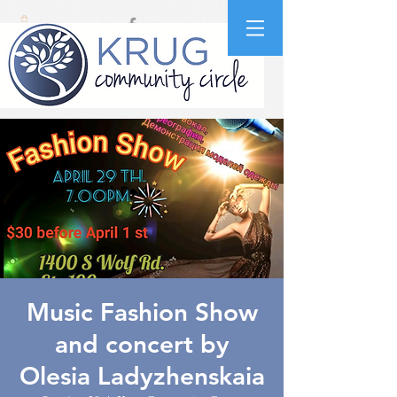
Music Fashion Show
and concert by
Olesia Ladyzhenskaia