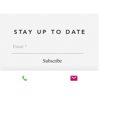
STAY UP TO DATE
Subscribe
1400 S. Wolf Rd. Suite 100, Wheeling,
IL 60090
|
krugforus@gmail.com
|
Tel.
224- 423-5784