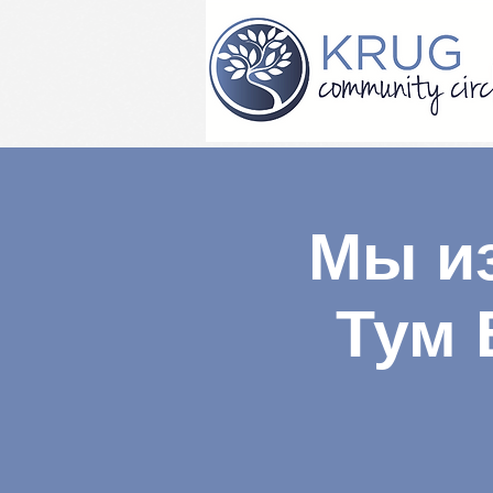
Мы из
Тум 