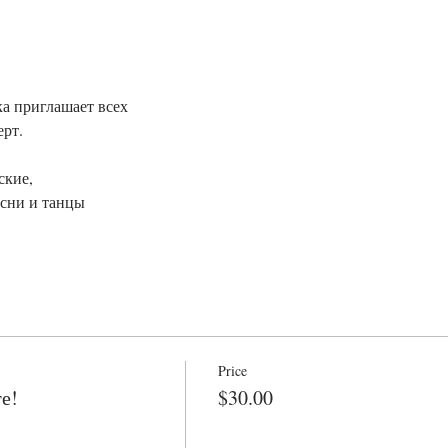
а приглашает всех
рт.
ские, 
есни и танцы
Price
е!
$30.00