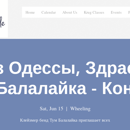
Home
Calendar
About Us
Krug Classes
Events
P
 Одессы, Здрас
Балалайка - Ко
Sat, Jun 15
  |  
Wheeling
Клейзмер бенд Тум Балалайка приглашает всех