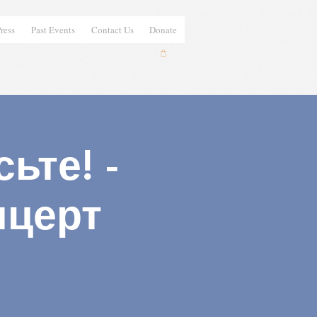
ress
Past Events
Contact Us
Donate
ьте! -
нцерт