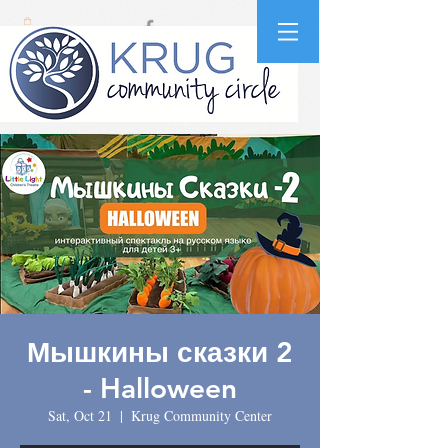
Мышкины сказки 2
- Halloween
Sat, Oct 21
  |  
Krug Community Center