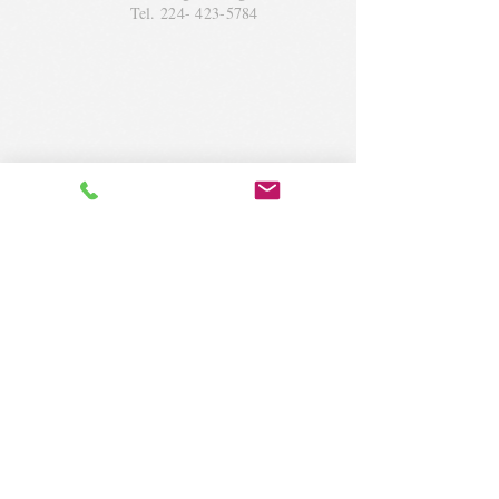
Tel.
224- 423-5784
© 2018 by Krug Community Circle.
Powered by
elaton.com