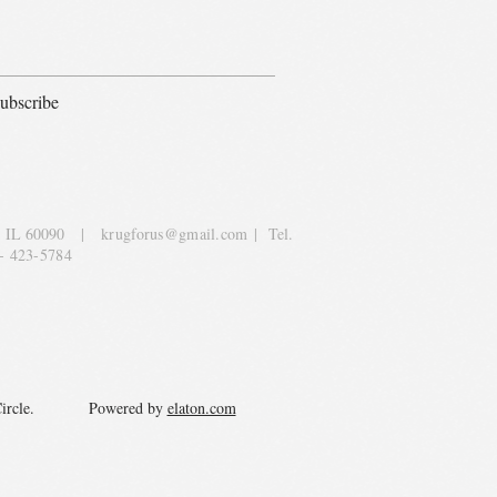
ubscribe
, IL 60090
|
krugforus@gmail.com
| Tel.
- 423-5784
y Circle. Powered by
elaton.com