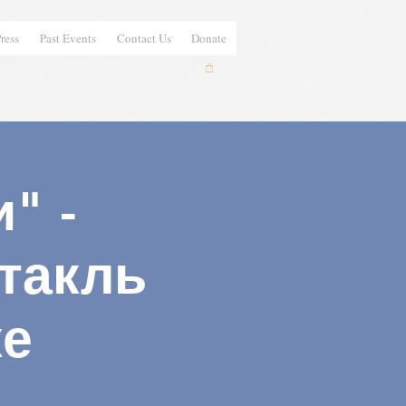
ress
Past Events
Contact Us
Donate
" -
такль
ке