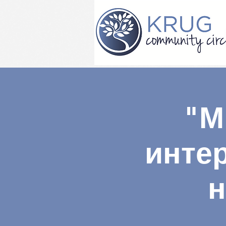
"М
инте
н