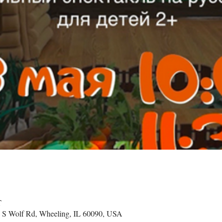
T
 S Wolf Rd, Wheeling, IL 60090, USA