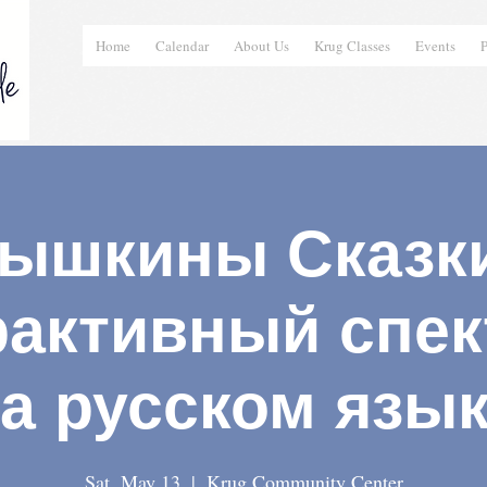
Home
Calendar
About Us
Krug Classes
Events
P
ышкины Сказки
рактивный спек
а русском язы
Sat, May 13
  |  
Krug Community Center