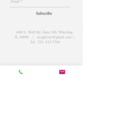
Subscribe
1400 S. Wolf Rd. Suite 100, Wheeling,
IL 60090
|
krugforus@gmail.com
|
Tel.
224- 423-5784
© 2018 by Krug Community Circle.
Powered by
elaton.com