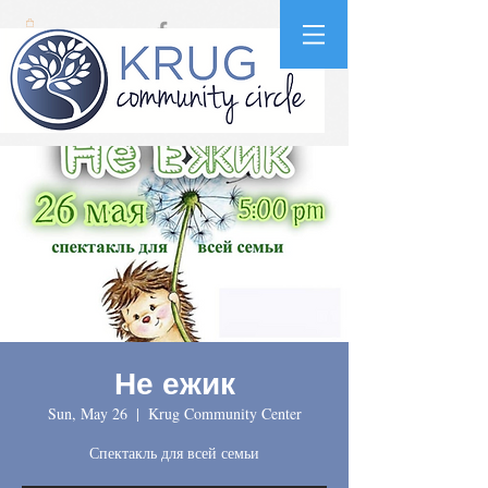
Не ежик
Sun, May 26
  |  
Krug Community Center
Спектакль для всей семьи