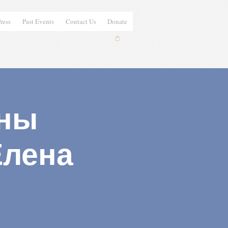
ress
Past Events
Contact Us
Donate
ны
Елена