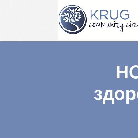
Н
здор