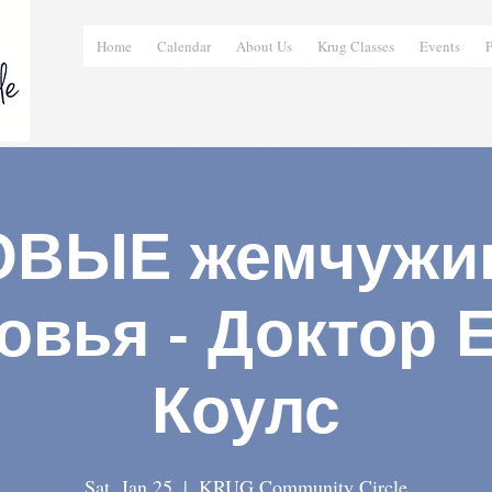
Home
Calendar
About Us
Krug Classes
Events
P
ОВЫЕ жемчужи
овья - Доктор 
Коулс
Sat, Jan 25
  |  
KRUG Community Circle