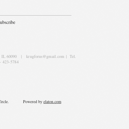
ubscribe
, IL 60090
|
krugforus@gmail.com
| Tel.
- 423-5784
y Circle. Powered by
elaton.com