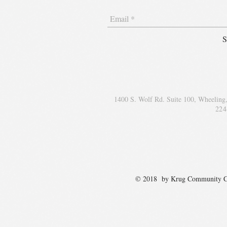
S
1400 S. Wolf Rd. Suite 100, Wheeling
224
© 2018 by Krug Communit