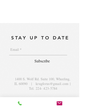
STAY UP TO DATE
Subscribe
1400 S. Wolf Rd. Suite 100, Wheeling,
IL 60090
|
krugforus@gmail.com
|
Tel.
224- 423-5784