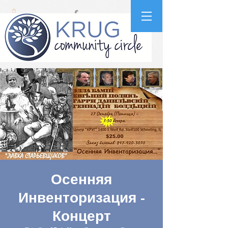
Осенняя
Инвенторизация -
Концерт