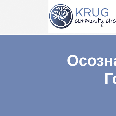
Осозн
Г