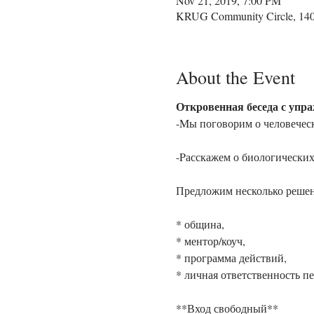
Nov 21, 2019, 7:00 PM
KRUG Community Circle, 1400
About the Event
Откровенная беседа с упр
* община,

* ментор/коуч, 

* программа действий, 
