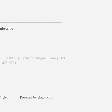
ubscribe
, IL 60090
|
krugforus@gmail.com
| Tel.
- 423-5784
y Circle. Powered by
elaton.com