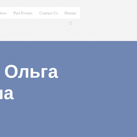
ress
Past Events
Contact Us
Donate
 Ольга
ша