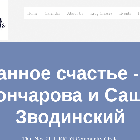
Home
Calendar
About Us
Krug Classes
Events
P
анное счастье -
ончарова и Са
Зводинский
Thu, Nov 21
  |  
KRUG Community Circle