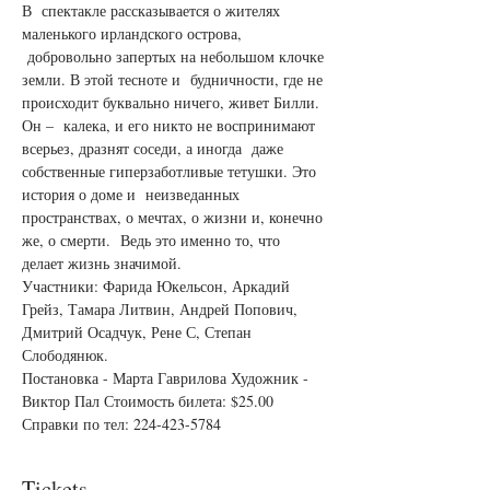
В  спектакле рассказывается о жителях 
маленького ирландского острова, 
 добровольно запертых на небольшом клочке 
земли. В этой тесноте и  будничности, где не 
происходит буквально ничего, живет Билли. 
Он –  калека, и его никто не воспринимают 
всерьез, дразнят соседи, а иногда  даже 
собственные гиперзаботливые тетушки. Это 
история о доме и  неизведанных 
пространствах, о мечтах, о жизни и, конечно 
же, о смерти.  Ведь это именно то, что 
делает жизнь значимой.
Участники: Фарида Юкельсон, Аркадий 
Грейз, Тамара Литвин, Андрей Попович, 
Дмитрий Осадчук, Рене С, Степан 
Слободянюк.
Постановка - Марта Гаврилова Художник - 
Виктор Пал Стоимость билета: $25.00 
Справки по тел: 224-423-5784
Tickets