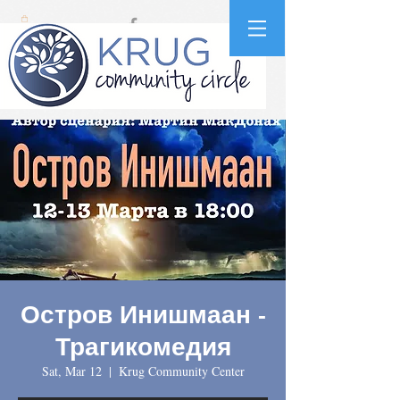
Остров Инишмаан -
Трагикомедия
Sat, Mar 12
  |  
Krug Community Center