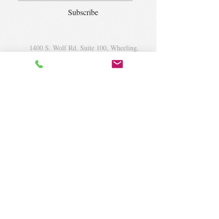
Subscribe
1400 S. Wolf Rd. Suite 100, Wheeling,
IL 60090
|
krugforus@gmail.com
|
Tel.
224- 423-5784
© 2018 by Krug Community Circle.
Powered by
elaton.com