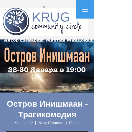
Остров Инишмаан -
Трагикомедия
Sat, Jan 29
  |  
Krug Community Center