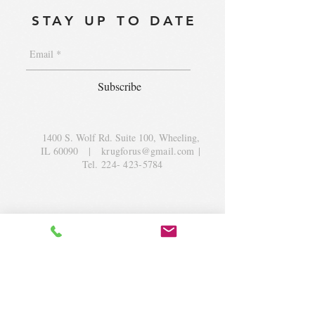
STAY UP TO DATE
Subscribe
1400 S. Wolf Rd. Suite 100, Wheeling,
IL 60090
|
krugforus@gmail.com
|
Tel.
224- 423-5784
© 2018 by Krug Community Circle.
Powered by
elaton.com