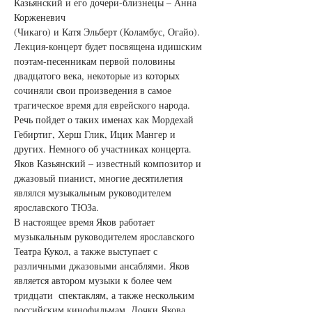
Казьянский и его дочери-близнецы – Анна 
Корженевич
(Чикаго) и Катя Эльберт (Коламбус, Огайо). 
Лекция-концерт будет посвящена идишским 
поэтам-песенникам первой половины 
двадцатого века, некоторые из которых 
сочиняли свои произведения в самое 
трагическое время для еврейского народа. 
Речь пойдет о таких именах как Мордехай 
Гебиртиг, Херш Глик, Ицик Мангер и 
других. Немного об участниках концерта. 
Яков Казьянский – известный композитор и 
джазовый пианист, многие десятилетия 
являлся музыкальным руководителем 
ярославского ТЮЗа. 
В настоящее время Яков работает 
музыкальным руководителем ярославского 
Театра Кукол, а также выступает с 
различными джазовыми ансаблями. Яков 
является автором музыки к более чем 
тридцати  спектаклям, а также нескольким 
российским кинофильмам. Дочки Якова, 