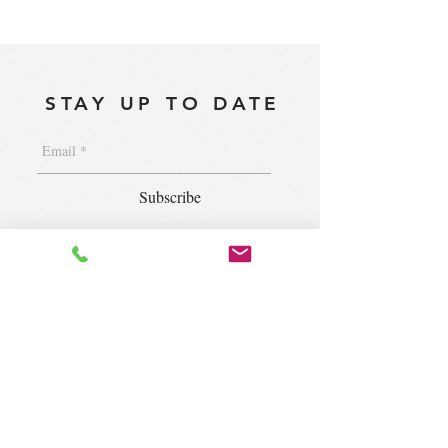
STAY UP TO DATE
Subscribe
1400 S. Wolf Rd. Suite 100, Wheeling,
IL 60090
|
krugforus@gmail.com
|
Tel.
224- 423-5784