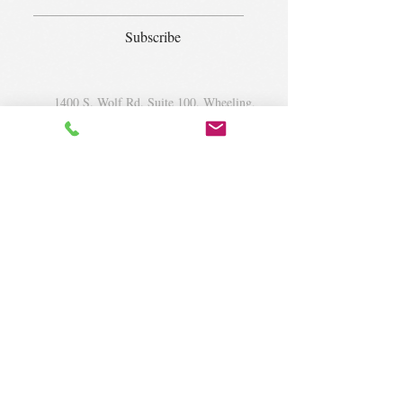
Subscribe
1400 S. Wolf Rd. Suite 100, Wheeling,
IL 60090
|
krugforus@gmail.com
|
Tel.
224- 423-5784
© 2018 by Krug Community Circle.
Powered by
elaton.com