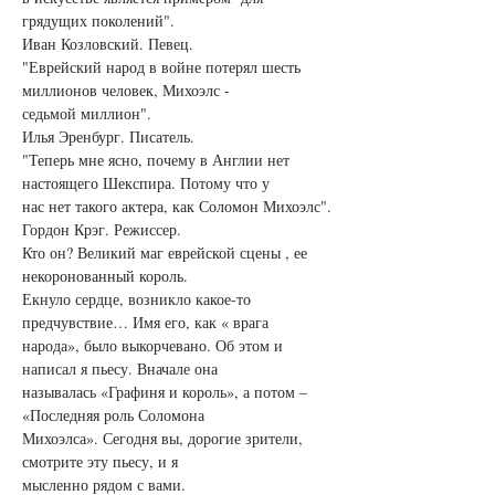
грядущих поколений".
Иван Козловский. Певец.

"Еврейский народ в войне потерял шесть 
миллионов человек, Михоэлс -

седьмой миллион".
Илья Эренбург. Писатель.

"Теперь мне ясно, почему в Англии нет 
настоящего Шекспира. Потому что у

нас нет такого актера, как Соломон Михоэлс".
Гордон Крэг. Режиссер.

Кто он? Великий маг еврейской сцены , ее 
некоронованный король.

Екнуло сердце, возникло какое-то 
предчувствие… Имя его, как « врага

народа», было выкорчевано. Об этом и 
написал я пьесу. Вначале она

называлась «Графиня и король», а потом – 
«Последняя роль Соломона

Михоэлса». Сегодня вы, дорогие зрители, 
смотрите эту пьесу, и я

мысленно рядом с вами.