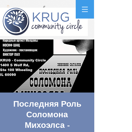
Последняя Роль
Соломона
Михоэлса -