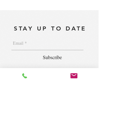
STAY UP TO DATE
Subscribe
1400 S. Wolf Rd. Suite 100, Wheeling,
IL 60090
|
krugforus@gmail.com
|
Tel.
224- 423-5784