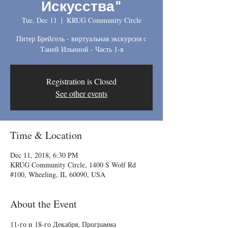
Искусства"
Tue, Dec 11
  |  
KRUG Community Circle
Питер Брейгель - виртуальная экскурсия с
Таней Ильиной - Часть 1-я
Registration is Closed
See other events
Time & Location
Dec 11, 2018, 6:30 PM
KRUG Community Circle, 1400 S Wolf Rd
#100, Wheeling, IL 60090, USA
About the Event
11-го и 18-го Декабря, Программа 