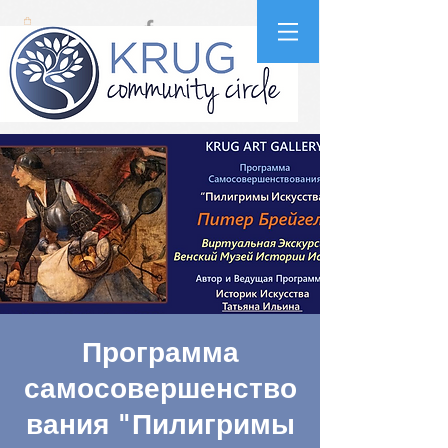
Программа
самосовершенство
вания "Пилигримы