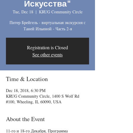
Искусства"
Tue, Dec 18
  |  
KRUG Community Circle
Питер Брейгель - виртуальная экскурсия с
Таней Ильиной - Часть 2-я
Registration is Closed
See other events
Time & Location
Dec 18, 2018, 6:30 PM
KRUG Community Circle, 1400 S Wolf Rd
#100, Wheeling, IL 60090, USA
About the Event
11-го и 18-го Декабря, Программа 