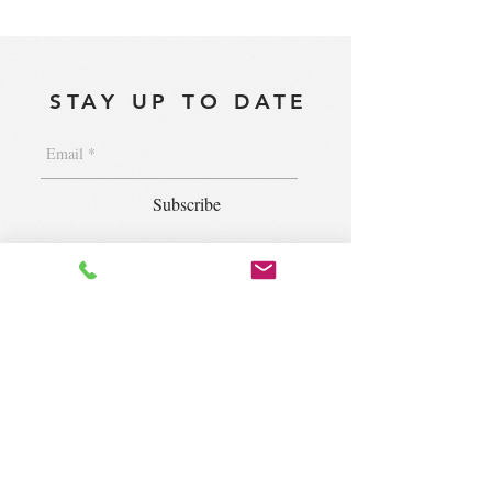
STAY UP TO DATE
Subscribe
1400 S. Wolf Rd. Suite 100, Wheeling,
IL 60090
|
krugforus@gmail.com
|
Tel.
224- 423-5784