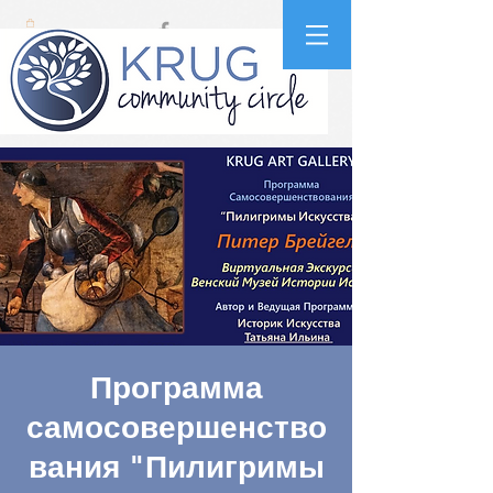
Программа
самосовершенство
вания "Пилигримы