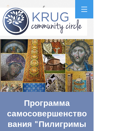
Программа
самосовершенство
вания "Пилигримы