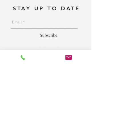
STAY UP TO DATE
Subscribe
1400 S. Wolf Rd. Suite 100, Wheeling,
IL 60090
|
krugforus@gmail.com
|
Tel.
224- 423-5784
© 2018 by Krug Community Circle.
Powered by
elaton.com