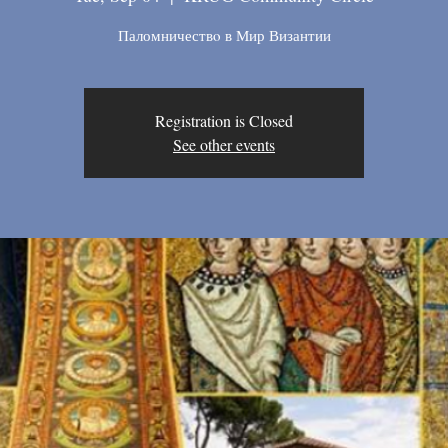
Паломничествo в Мир Византии
Registration is Closed
See other events