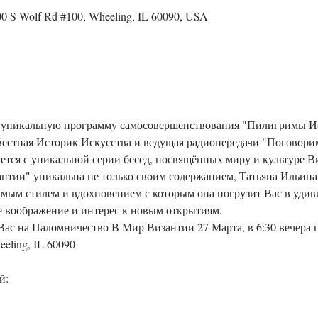
 S Wolf Rd #100, Wheeling, IL 60090, USA
естная Историк Искусства и ведущая радиопередачи "Поговорим
тся с уникальной серии бесед, посвящённых миру и культуре В
тии" уникальна не только своим содержанием, Татьяна Ильина
имым стилем и вдохновением с которым она погрузит Вас в удив
е воображение и интерес к новым открытиям.
с на Паломничество В Мир Византии 27 Марта, в 6:30 вечера п
eeling, IL 60090
й: