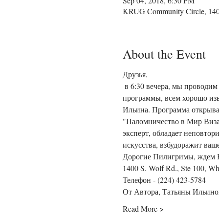
Sep 04, 2018, 6:30 PM
KRUG Community Circle, 1400
About the Event
Друзья,
 в 6:30 вечера, мы проводим уникальную программу самосовершенствования "Пилигримы Искусства". Автор и ведущая 
программы, всем хорошо изв
Ильина. Программа открывае
"Паломничество в Мир Визан
эксперт, обладает неповтор
искусства, взбудоражит ваш
Дорогие Пилигримы, ждем Ва
1400 S. Wolf Rd., Ste 100, Wh
Телефон - (224) 423-5784
От Автора, Татьяны Ильино
Read More >