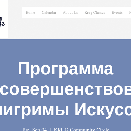
Home
Calendar
About Us
Krug Classes
Events
P
Программа
совершенство
лигримы Искусс
Tue, Sep 04
  |  
KRUG Community Circle