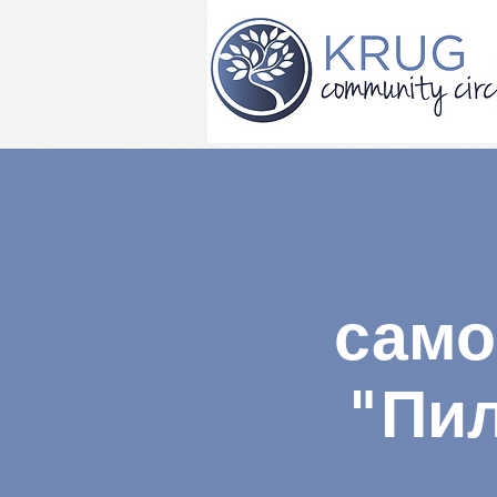
само
"Пи