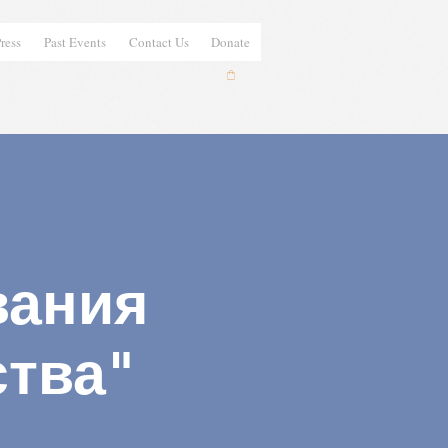
ress
Past Events
Contact Us
Donate
вания
тва"