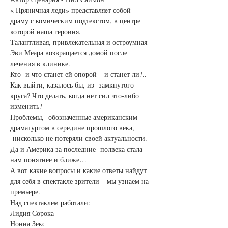
« Пряничная леди» представляeт собой 
драму с комическим подтекстом, в центре 
которой наша героиня.

Талантливая, привлекательная и остроумная 
Эви Меара возвращается домой после 
лечения в клинике. 

Кто  и что станет ей опорой – и станет ли?.. 
Как выйти, казалось бы, из  замкнутого 
круга? Что делать, когда нет сил что-либо 
изменить?
Проблемы,  обозначенные американским 
драматургом в середине прошлого века, 
 нисколько не потеряли своей актуальности. 
Да и Америка за последние  полвека стала 
нам понятнее и ближе…
А вот какие вопросы и какие ответы найдут 
для себя в спектакле зрители – мы узнаем на 
премьере.
Над спектаклем работали:

Лидия Сорока

Нонна Зекс
