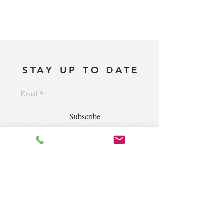
STAY UP TO DATE
Subscribe
1400 S. Wolf Rd. Suite 100, Wheeling,
IL 60090
|
krugforus@gmail.com
|
Tel.
224- 423-5784