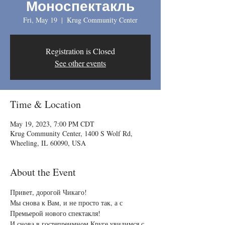
Моноспектакль
Fri, May 19
  |  
Krug Community Center
Registration is Closed
See other events
Time & Location
May 19, 2023, 7:00 PM CDT
Krug Community Center, 1400 S Wolf Rd,
Wheeling, IL 60090, USA
About the Event
Привет, дорогой Чикаго!

Мы снова к Вам, и не просто так, а с 
Премьерой нового спектакля!

И снова в гостепреимном Круге увидимся с 