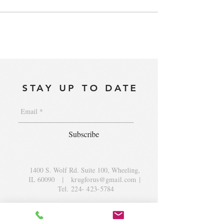
STAY UP TO DATE
Subscribe
1400 S. Wolf Rd. Suite 100, Wheeling,
IL 60090
|
krugforus@gmail.com
|
Tel.
224- 423-5784