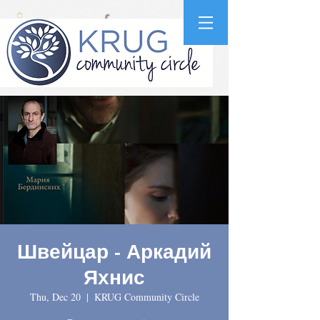
Швейцар - Аркадий
Яхнис
Thu, Dec 20
  |  
KRUG Community Circle