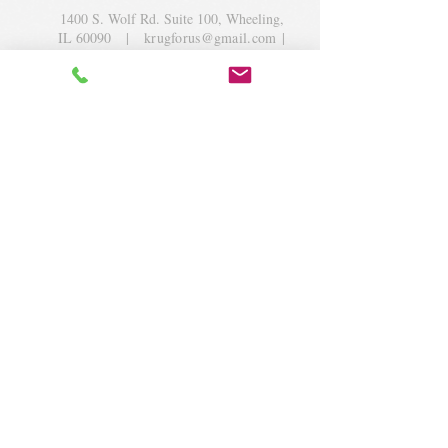
1400 S. Wolf Rd. Suite 100, Wheeling,
IL 60090
|
krugforus@gmail.com
|
Tel.
224- 423-5784
© 2018 by Krug Community Circle.
Powered by
elaton.com