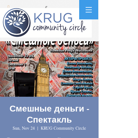
Смешные деньги -
Спектакль
Sun, Nov 24
  |  
KRUG Community Circle