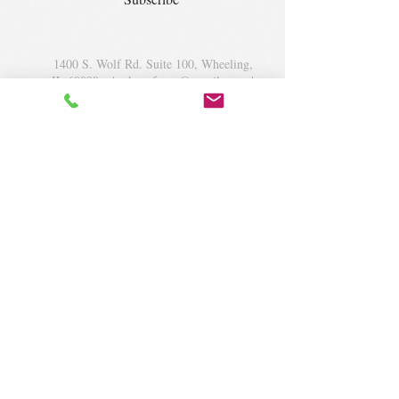
1400 S. Wolf Rd. Suite 100, Wheeling,
IL 60090
|
krugforus@gmail.com
|
Tel.
224- 423-5784
© 2018 by Krug Community Circle.
Powered by
elaton.com