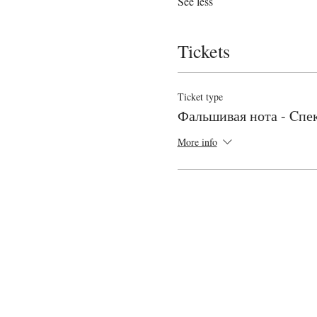
See less
Tickets
Ticket type
Фальшивая нота - Cпе
More info