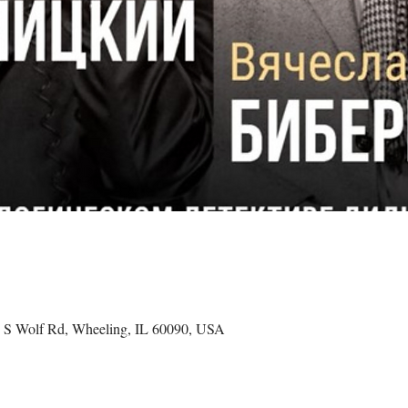
 S Wolf Rd, Wheeling, IL 60090, USA