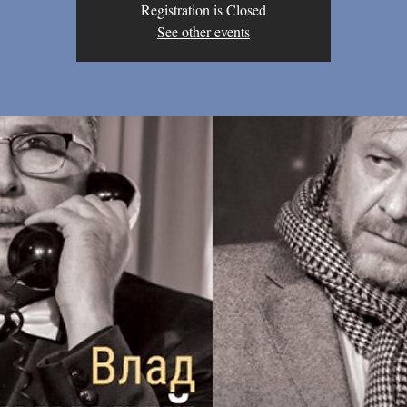
Registration is Closed
See other events