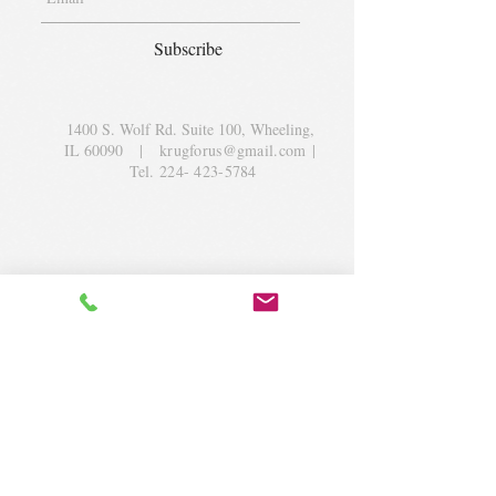
Subscribe
1400 S. Wolf Rd. Suite 100, Wheeling,
IL 60090
|
krugforus@gmail.com
|
Tel.
224- 423-5784
© 2018 by Krug Community Circle.
Powered by
elaton.com