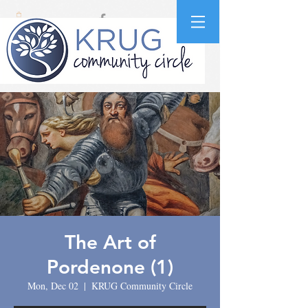
The Art of
Pordenone (1)
Mon, Dec 02
  |  
KRUG Community Circle