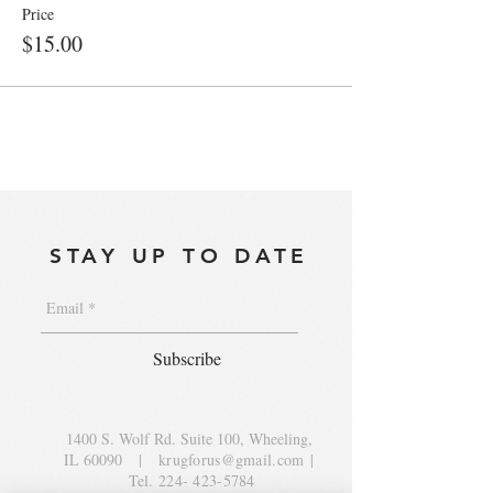
Price
$15.00
STAY UP TO DATE
Subscribe
1400 S. Wolf Rd. Suite 100, Wheeling,
IL 60090
|
krugforus@gmail.com
|
Tel.
224- 423-5784