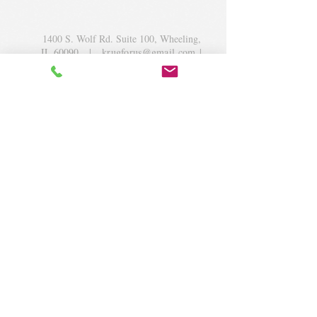
1400 S. Wolf Rd. Suite 100, Wheeling,
IL 60090
|
krugforus@gmail.com
|
Tel.
224- 423-5784
© 2018 by Krug Community Circle.
Powered by
elaton.com