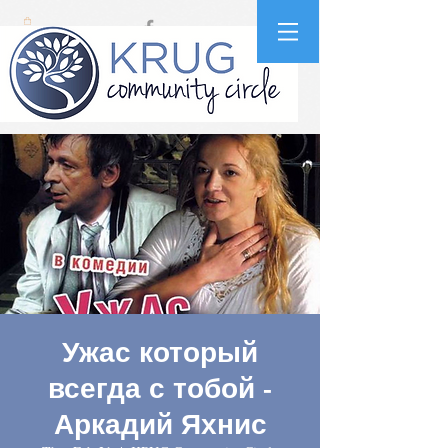
Ужас который
всегда с тобой -
Аркадий Яхнис