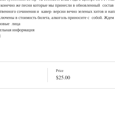
и конечно же песни которые мы принесли в обновленный  состав 
ственного сочинения и  кавер- версии вечно зеленых хитов и на
ключены в стоимость билета, алкоголь приносите с  собой. Ждем 
овые  лица

ельная информация

d
Price
$25.00