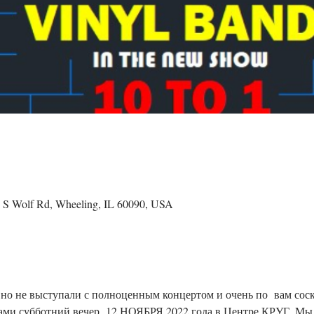
 S Wolf Rd, Wheeling, IL 60090, USA
вно не выступали с полноценным концертом и очень по  вам сос
нами субботний вечер  12 НОЯБРЯ 2022 года в Центре КРУГ. Мы