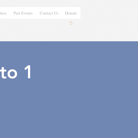
ress
Past Events
Contact Us
Donate
to 1