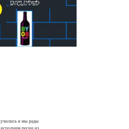
кучились и мы рады 
 исполним песни из 