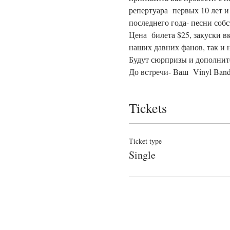
репертуара  первых 10 лет 
последнего года- песни соб
Цена  билета $25, закуски в
наших давних фанов, так и н
Будут сюрпризы и дополнит
До встречи- Ваш  Vinyl Ban
Tickets
Ticket type
Single