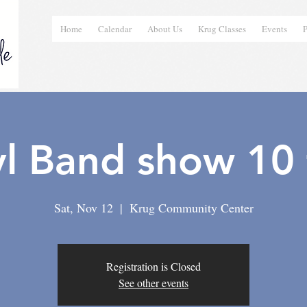
Home
Calendar
About Us
Krug Classes
Events
P
yl Band show 10 
Sat, Nov 12
  |  
Krug Community Center
Registration is Closed
See other events