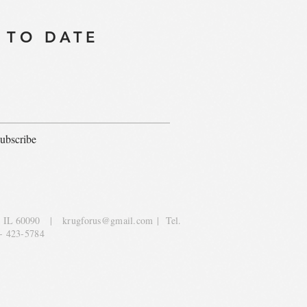
 TO DATE
ubscribe
, IL 60090
|
krugforus@gmail.com
| Tel.
- 423-5784