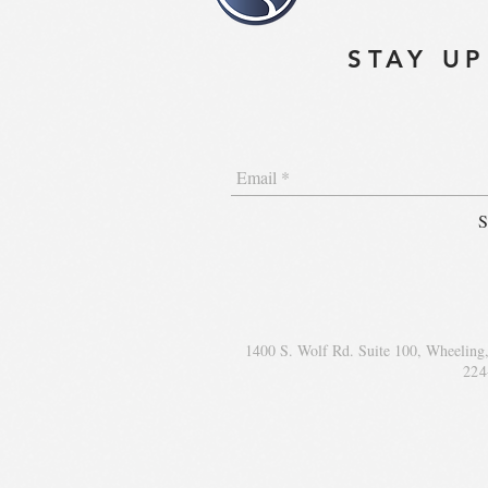
STAY UP
S
1400 S. Wolf Rd. Suite 100, Wheeling
224