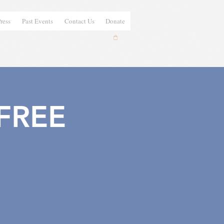
ress
Past Events
Contact Us
Donate
 FREE