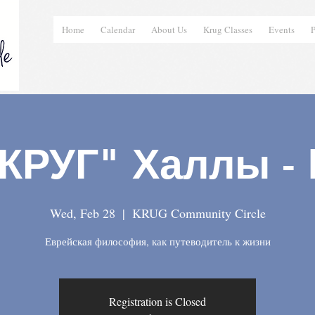
Home
Calendar
About Us
Krug Classes
Events
P
КРУГ" Халлы -
Wed, Feb 28
  |  
KRUG Community Circle
Еврейская философия, как путеводитель к жизни
Registration is Closed