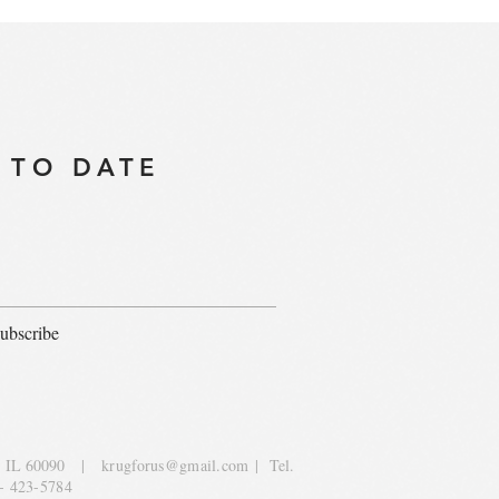
 TO DATE
ubscribe
, IL 60090
|
krugforus@gmail.com
| Tel.
- 423-5784