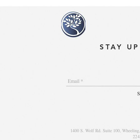
STAY UP
S
1400 S. Wolf Rd. Suite 100, Wheeling
224