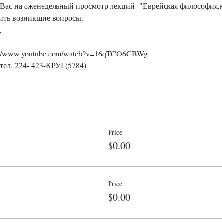
Вас на eженедельный просмотр лекций -"Еврейская философия,ка
дить возникщие вопросы.
,
s://www.youtube.com/watch?v=16qTCO6CBWg
тел. 224- 423-КРУГ(5784)
Price
$0.00
Price
$0.00