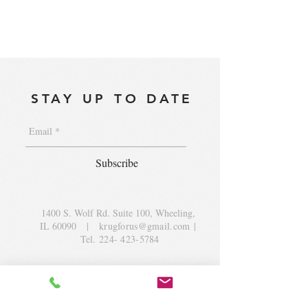
STAY UP TO DATE
Subscribe
1400 S. Wolf Rd. Suite 100, Wheeling,
IL 60090
|
krugforus@gmail.com
|
Tel.
224- 423-5784