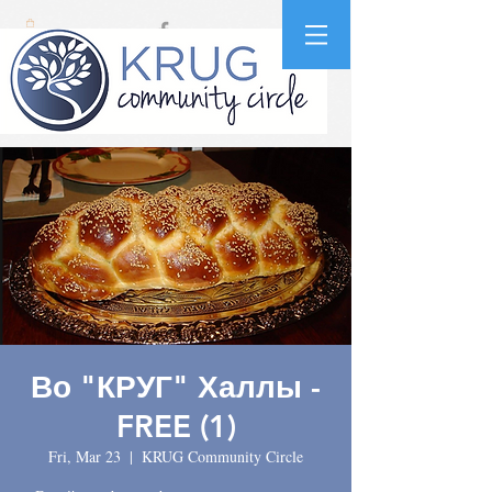
Во "КРУГ" Халлы -
FREE (1)
Fri, Mar 23
  |  
KRUG Community Circle