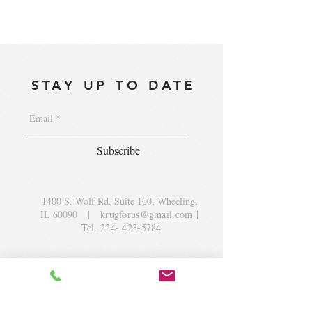
STAY UP TO DATE
Subscribe
1400 S. Wolf Rd. Suite 100, Wheeling,
IL 60090
|
krugforus@gmail.com
|
Tel.
224- 423-5784