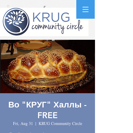
Во "КРУГ" Халлы -
FREE
Fri, Aug 31
  |  
KRUG Community Circle