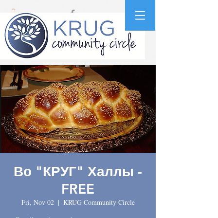
Во "КРУГ" Халлы -
FREE
Fri, Nov 02
  |  
KRUG Community Circle