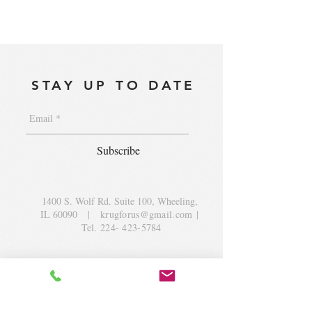
STAY UP TO DATE
Subscribe
1400 S. Wolf Rd. Suite 100, Wheeling,
IL 60090
|
krugforus@gmail.com
|
Tel.
224- 423-5784